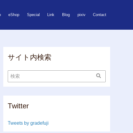
o
eShop
Special
Link
Blog
pixiv
Contact
サイト内検索
Twitter
Tweets by gradefuji