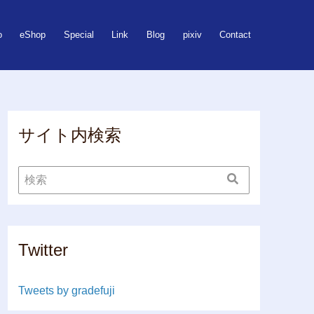
o
eShop
Special
Link
Blog
pixiv
Contact
サイト内検索
Twitter
Tweets by gradefuji