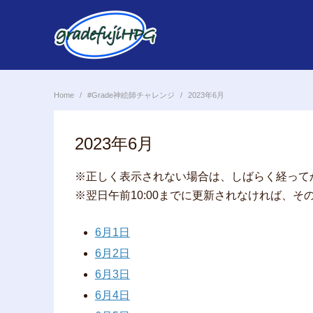
Skip
to
content
Home
#Grade神絵師チャレンジ
2023年6月
2023年6月
※正しく表示されない場合は、しばらく経って
※翌日午前10:00までに更新されなければ、
6月1日
6月2日
6月3日
6月4日