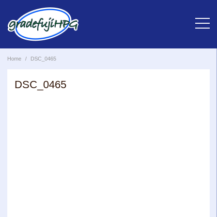
Skip
to
content
Home
DSC_0465
DSC_0465