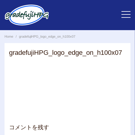
Skip
to
content
Home
gradefujiHPG_logo_edge_on_h100x07
gradefujiHPG_logo_edge_on_h100x07
コメントを残す