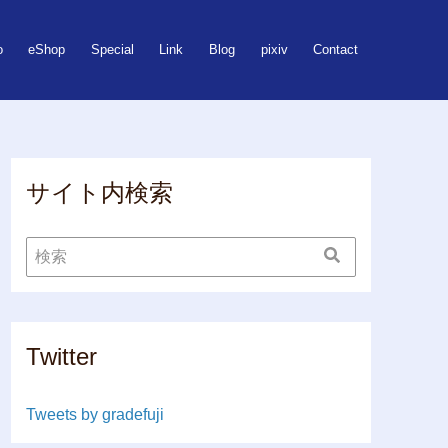
o
eShop
Special
Link
Blog
pixiv
Contact
サイト内検索
Twitter
Tweets by gradefuji