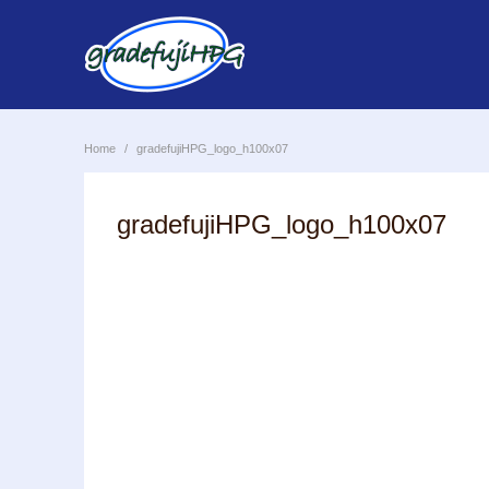
Skip
to
content
Home
gradefujiHPG_logo_h100x07
gradefujiHPG_logo_h100x07