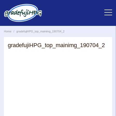
Skip
to
content
Home
gradefujiHPG_top_mainimg_190704_2
gradefujiHPG_top_mainimg_190704_2