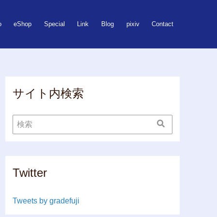
o
eShop
Special
Link
Blog
pixiv
Contact
サイト内検索
Twitter
Tweets by gradefuji